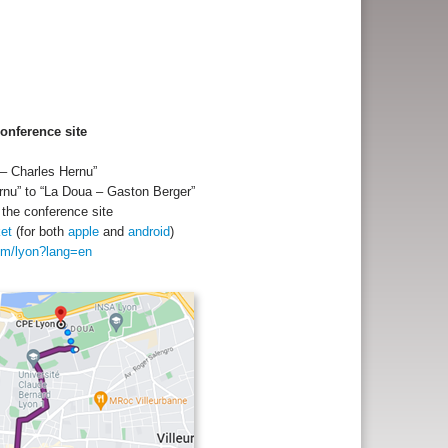
Conference site
 – Charles Hernu”
nu” to “La Doua – Gaston Berger”
 the conference site
ket
(for both
apple
and
android
)
com/lyon?lang=en