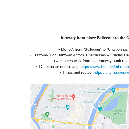
Itinerary from place Bellecour to the 
• Metro A from “Bellecour” to “Charpennes
• Tramway 1 or Tramway 4 from “Charpennes – Charles Her
• 4 minutes walk from the tramway station to
• TCL e-ticket mobile app:
https://www.tcl.fr/en/tcl-e-tic
• Times and routes:
https://citymapper.