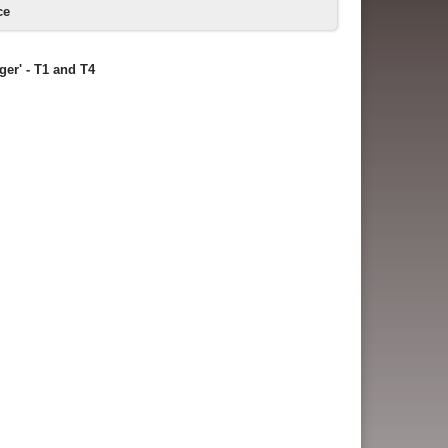
ce
er' - T1 and T4